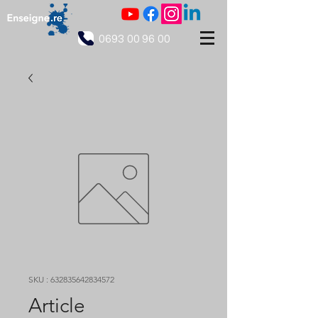
0693 00 96 00
SKU : 632835642834572
Article